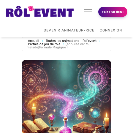
Faire un don !
DEVENIR ANIMATEUR•RICE
CONNEXION
Accueil
Toutes les animations - Rol'event
Parties de jeu de rôle
[annulée car MJ
malade]Formule Magique !