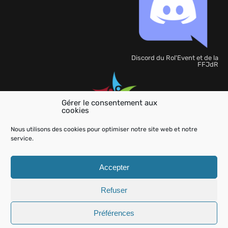
Discord du Rol'Event et de la
FFJdR
Gérer le consentement aux
cookies
Organisation
de
Nous utilisons des cookies pour optimiser notre site web et notre
l'événement
service.
Accepter
Refuser
Aide
Charte
Mentions légales
Kit Presse
Contactez-
nous
Préférences
Rol'event
© 2026
- All Rights Reserved