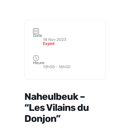
Date
18 Nov 2023
Expiré
Heure
13h00 - 16h00
Naheulbeuk –
“Les Vilains du
Donjon”