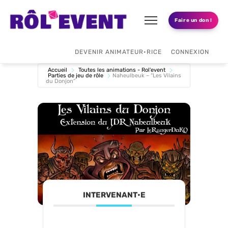
Faire un don !
DEVENIR ANIMATEUR•RICE
CONNEXION
Accueil
Toutes les animations - Rol'event
Parties de jeu de rôle
Naheulbeuk – “Les Vilains
du Donjon”
INTERVENANT•E