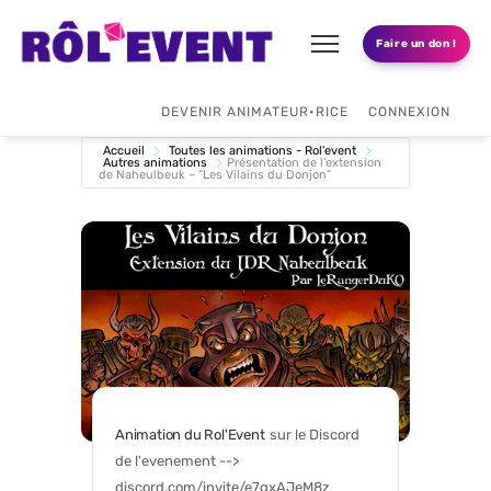
Faire un don !
DEVENIR ANIMATEUR•RICE
CONNEXION
Accueil
Toutes les animations - Rol'event
Autres animations
Présentation de l’extension
de Naheulbeuk – “Les Vilains du Donjon”
Animation du Rol'Event
sur le Discord 
de l'evenement --> 
discord.com/invite/e7gxAJeM8z