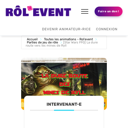
Faire un don !
DEVENIR ANIMATEUR•RICE
CONNEXION
Accueil
Toutes les animations - Rol'event
Parties de jeu de rôle
[Star Wars FFG] La dure
route vers les mines de Ryll
INTERVENANT•E