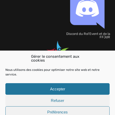
Discord du Rol'Event et de la
FFJdR
Gérer le consentement aux
cookies
Organisation
de
Nous utilisons des cookies pour optimiser notre site web et notre
l'événement
service.
Accepter
Refuser
Aide
Charte
Mentions légales
Kit Presse
Contactez-
nous
Préférences
Rol'event
© 2026
- All Rights Reserved