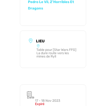
Pedro Le Vil, Z'Horribles Et
Dragons
LIEU
Table pour [Star Wars FFG]
La dure route vers les
mines de Ryll
Date
17 - 18 Nov 2023
Expiré