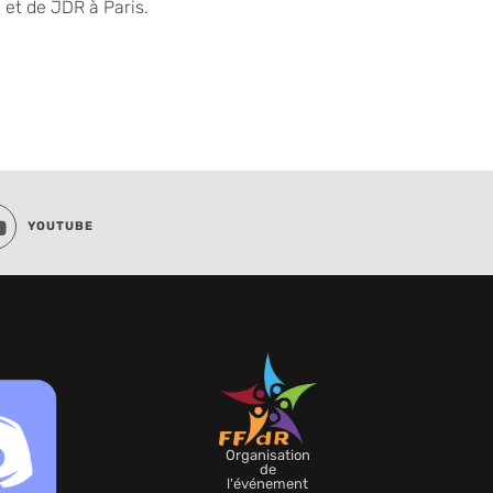
 et de JDR à Paris.
YOUTUBE
Organisation
de
l'événement