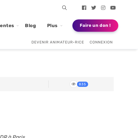
dentes
Blog
Plus
Faire un don !
DEVENIR ANIMATEUR•RICE
CONNEXION
835
DR à Paris.