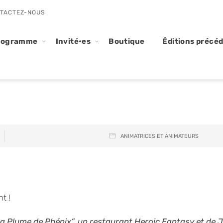
TACTEZ-NOUS
rogramme
Invité•es
Boutique
Éditions précé
ANIMATRICES ET ANIMATEURS
nt !
a Plume de Phénix”, un restaurant Heroic Fantasy et de J