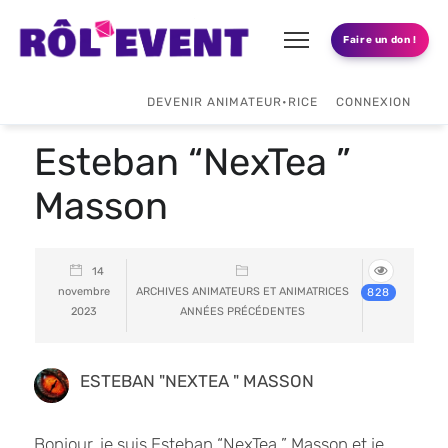
Faire un don !
DEVENIR ANIMATEUR•RICE
CONNEXION
Esteban “NexTea ”
Masson
14
novembre
ARCHIVES ANIMATEURS ET ANIMATRICES
828
2023
ANNÉES PRÉCÉDENTES
ESTEBAN "NEXTEA " MASSON
Bonjour, je suis Esteban “NexTea ” Masson et je