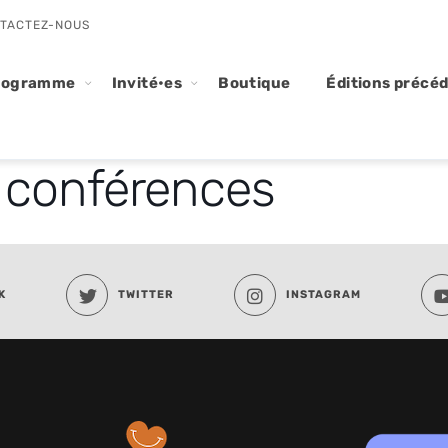
TACTEZ-NOUS
rogramme
Invité•es
Boutique
Éditions précé
t conférences
K
TWITTER
INSTAGRAM