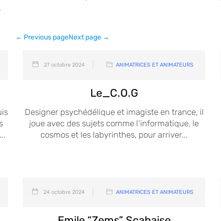
.
← Previous page
Next page →
27 octobre 2024
ANIMATRICES ET ANIMATEURS
Le_C.O.G
is
Designer psychédélique et imagiste en trance, il
s
joue avec des sujets comme l’informatique, le
..
cosmos et les labyrinthes, pour arriver...
24 octobre 2024
ANIMATRICES ET ANIMATEURS
Emile “Zems” Scahaise