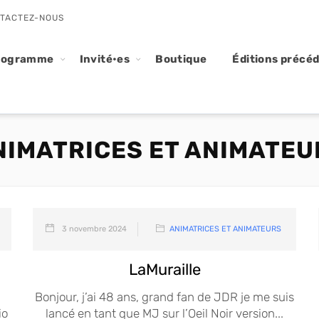
TACTEZ-NOUS
rogramme
Invité•es
Boutique
Éditions précé
NIMATRICES ET ANIMATEU
3 novembre 2024
ANIMATRICES ET ANIMATEURS
LaMuraille
Bonjour, j’ai 48 ans, grand fan de JDR je me suis
io
lancé en tant que MJ sur l’Oeil Noir version...