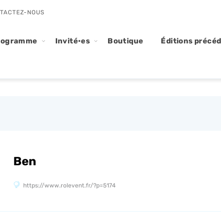
TACTEZ-NOUS
rogramme
Invité•es
Boutique
Éditions précé
Ben
https://www.rolevent.fr/?p=5174