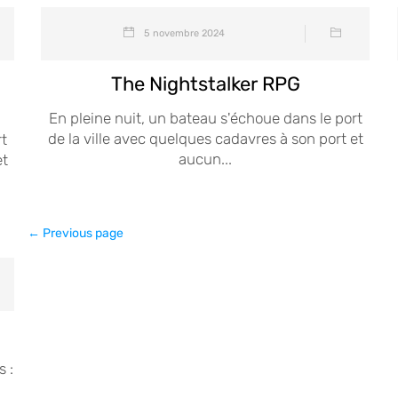
5 novembre 2024
The Nightstalker RPG
En pleine nuit, un bateau s'échoue dans le port
de la ville avec quelques cadavres à son port et
rt
aucun...
et
← Previous page
 :