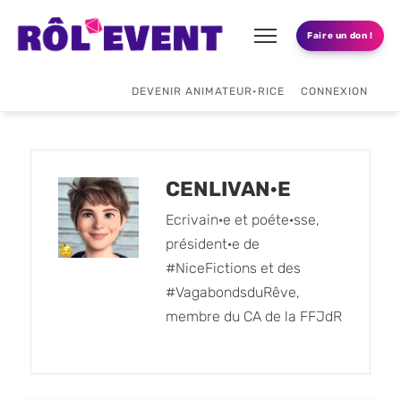
Faire un don !
DEVENIR ANIMATEUR•RICE
CONNEXION
CENLIVAN·E
Ecrivain·e et poéte·sse,
président·e de
#NiceFictions et des
#VagabondsduRêve,
membre du CA de la FFJdR