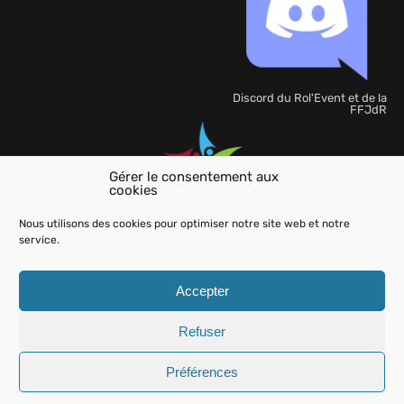
Discord du Rol'Event et de la
FFJdR
Gérer le consentement aux
cookies
Organisation
de
Nous utilisons des cookies pour optimiser notre site web et notre
l'événement
service.
Accepter
Refuser
Aide
Charte
Mentions légales
Kit Presse
Contactez-
nous
Préférences
Rol'event
© 2026
- All Rights Reserved