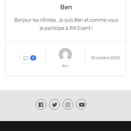
Ben
Bonjour les rôlistes , je suis Ben et comme vous
je participe à Rôl’Event !
30 octobre 2023
0
Ben