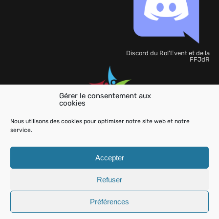
Discord du Rol'Event et de la
FFJdR
Gérer le consentement aux
cookies
Organisation
de
Nous utilisons des cookies pour optimiser notre site web et notre
l'événement
service.
Accepter
Refuser
Aide
Charte
Mentions légales
Kit Presse
Contactez-
nous
Préférences
Rol'event
© 2026
- All Rights Reserved