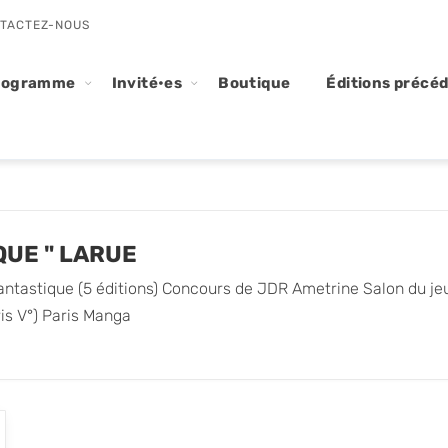
TACTEZ-NOUS
rogramme
Invité•es
Boutique
Éditions précé
QUE " LARUE
antastique (5 éditions) Concours de JDR Ametrine Salon du jeu 
ris V°) Paris Manga